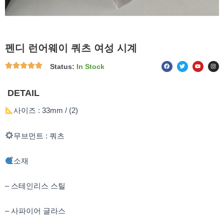
펜디 런어웨이 쿼츠 여성 시계
F
T
Y
I
Status:
In Stock
a
w
o
n
c
i
u
s
e
t
t
t
b
t
u
a
o
e
b
g
DETAIL
o
r
e
r
k
a
m
사이즈 : 33mm / (2)
무브먼트 : 쿼츠
소재
– 스테인리스 스틸
– 사파이어 글라스