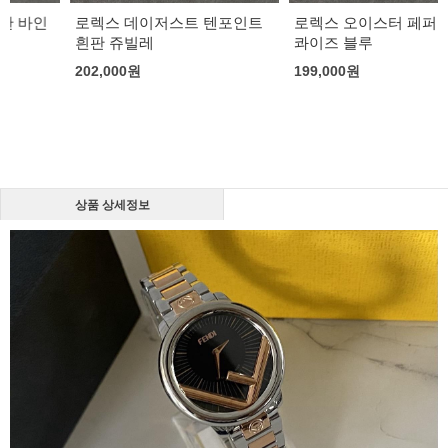
로렉스 데이저스트 텐포인트
로렉스 오이스터 페퍼츄얼 더
흰판 쥬빌레
콰이즈 블루
202,000
원
199,000
원
상품 상세정보