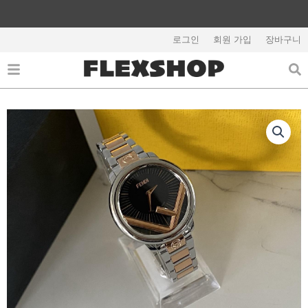
콘
텐
해외배송 관련 공지사항 필독
츠
로그인
회원 가입
장바구니
로
건
너
뛰
기