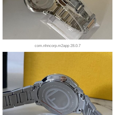
com.nhncorp.m2app 28.0.7