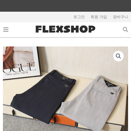
콘
텐
해외배송 관련 공지사항 필독
츠
로그인
회원 가입
장바구니
로
건
너
뛰
기