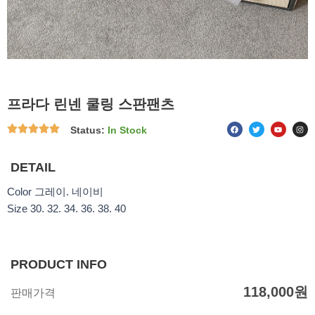
프라다 린넨 쿨링 스판팬츠
F
T
Y
I
Status:
In Stock
a
w
o
n
c
i
u
s
e
t
t
t
b
t
u
a
o
e
b
g
DETAIL
o
r
e
r
k
a
m
Color 그레이. 네이비
Size 30. 32. 34. 36. 38. 40
PRODUCT INFO
118,000
원
판매가격