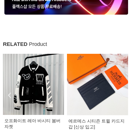
RELATED
Product
오프화이트 레아 바시티 봄버
에르메스 시티즌 트윌 카드지
자켓
갑 [신상 입고]