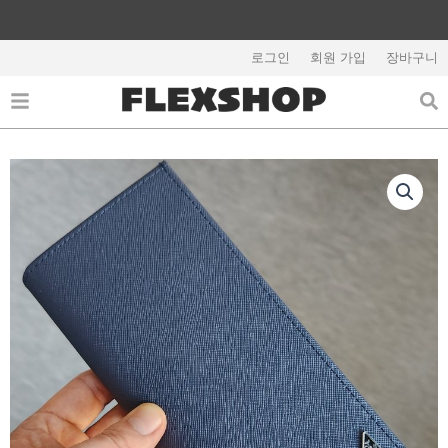
콘
텐
해외배송 관련 공지사항 필독
츠
로그인
회원 가입
장바구니
로
건
너
뛰
기