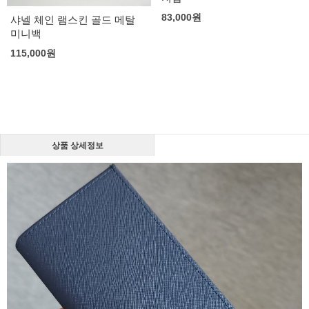
83,000
원
샤넬 체인 램스킨 골드 메탈
미니백
115,000
원
상품 상세정보