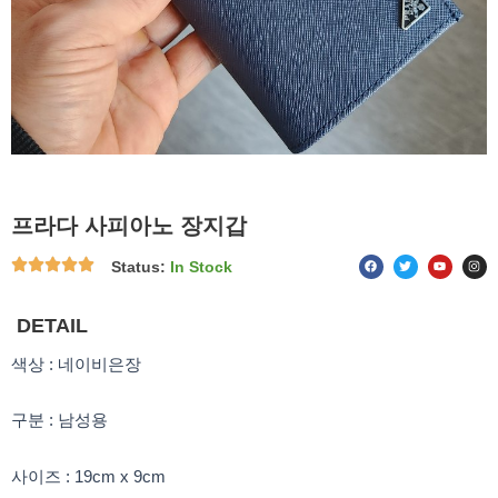
프라다 사피아노 장지갑
F
T
Y
I
Status:
In Stock
a
w
o
n
c
i
u
s
e
t
t
t
b
t
u
a
o
e
b
g
DETAIL
o
r
e
r
k
a
m
색상 : 네이비은장
구분 : 남성용
사이즈 : 19cm x 9cm