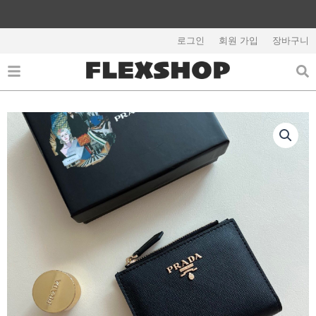
콘
텐
해외배송 관련 공지사항 필독
츠
로그인
회원 가입
장바구니
로
건
너
뛰
기