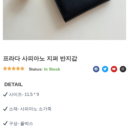
프라다 사피아노 지퍼 반지갑
F
T
Y
I
Status:
In Stock
a
w
o
n
c
i
u
s
e
t
t
t
b
t
u
a
o
e
b
g
DETAIL
o
r
e
r
k
a
m
사이즈- 11.5 * 9
소재- 사피아노 소가죽
구성- 풀박스