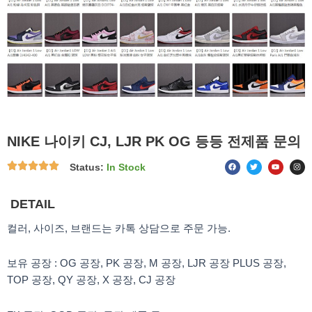
NIKE 나이키 CJ, LJR PK OG 등등 전제품 문의
F
T
Y
I
Status:
In Stock
a
w
o
n
c
i
u
s
e
t
t
t
b
t
u
a
o
e
b
g
DETAIL
o
r
e
r
k
a
m
컬러, 사이즈, 브랜드는 카톡 상담으로 주문 가능.
보유 공장 : OG 공장, PK 공장, M 공장, LJR 공장 PLUS 공장,
TOP 공장, QY 공장, X 공장, CJ 공장