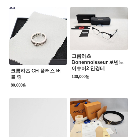
크롬하츠
Bonennoisseur 보넨노
이슈어2 안경테
크롬하츠 CH 플러스 버
블 링
130,000
원
80,000
원