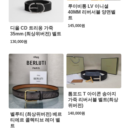
루이비통 LV 이니셜
40MM 리버서블 양면벨
트
145,000
원
디올 CD 트리옹 가죽
35mm (최상위버전) 벨트
130,000
원
톰포드 T 아이콘 송아지
가죽 리버서블 벨트(최상
위버전)
140,000
원
벨루티 (최상위버전) 베르
티에르 콜렉티브 레더 벨
트