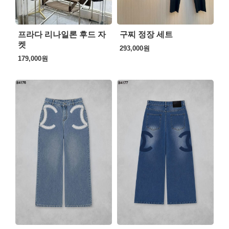
프라다 리나일론 후드 자
구찌 정장 세트
켓
293,000
원
179,000
원