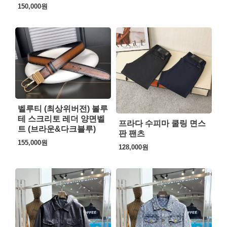
150,000
원
벨루티 (최상위버전) 볼루
테 스크리토 레더 양면벨
프라다 수피마 쿨링 면스
트 (브라운&다크블루)
판 팬츠
155,000
원
128,000
원